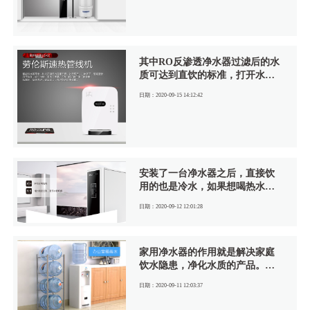
其中RO反渗透净水器过滤后的水
质可达到直饮的标准，打开水龙
头就可以饮用，但是却不能满足
日期：2020-09-15 14:12:42
生活的多方面需求，例如喝热
水。有了健康的水质之后，想喝
一杯热水该怎么？有的人会说，
用烧水壶烧开不就行了，确实这
样也行，也许你早就习惯这样
了，并没有觉得有什么不妥，可
安装了一台净水器之后，直接饮
是时代的不断进步带给人的是更
用的也是冷水，如果想喝热水的
加舒适便捷的生活方式，比如可
话，就需要安装一头末端加热的
调温的速热壁挂管线机、智能厨
日期：2020-09-12 12:01:28
产品，例如市场上常见的速热管
下热饮机，即热式RO直饮机等。
线机，然而安装管线机比较复杂
繁琐，需要给墙体打孔，拉管，
家用净水器的作用就是解决家庭
稍微不慎就会破换墙体，那么如
饮水隐患，净化水质的产品。我
果既不想破坏墙体，又想喝上净
们都知道自来水是不能直接饮用
饮热水，必须要安装管线机吗？
日期：2020-09-11 12:03:37
的，因为水质达不到直饮用的标
准，自来水经过管道运输到每家