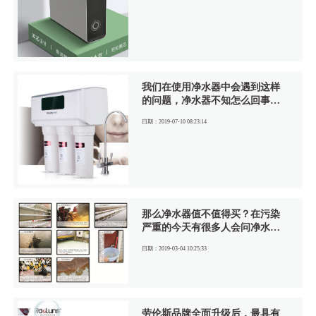
射性粒子，有机物、荧光物、农
药、水碱和重金属驱除，保证您
在烧开水的时候不会产生水垢，
同时保证家人饮水健康！
我们在使用净水器中会遇到这样
的问题，净水器不知怎么回事竟
然不出水了或是出水过小，我们
日期：2019-07-10 08:23:14
不清楚什么原因，又想知道怎样
解决。下面给大家介绍一些净水
器不出水的原因及解决办法。
那么净水器值不值得买？在污染
严重的今天有很多人会问净水器
真的好吗？净水器会不会没多大
日期：2019-03-04 10:25:33
用？笔者认为净水器无非就是为
每个家庭多加了一层保护，然而
你别小看了这一层保护，也许这
层保护就决定了你一家老小的身
体健康。所以说没有净水器你就
劳伦斯品牌全面升级后，最具有