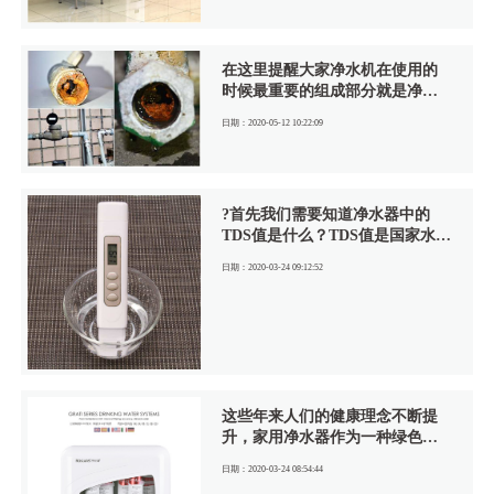
每户，其中在消毒的过程中添加
了氯，这也是为什么自来水中多
多少少会有一些味道以及余氯的
在这里提醒大家净水机在使用的
存在，而且在运输的过程还会产
时候最重要的组成部分就是净水
生泥沙、铁锈细菌等杂质，所以
器滤芯，所以我们在使用净水器
家庭安装台净水器保障全家人的
日期：2020-05-12 10:22:09
的同时需要及时的更换和清洁净
饮水安全必不可少。
水器滤芯，这样才能确保我们能
够长久的喝到干净健康的水！
?首先我们需要知道净水器中的
TDS值是什么？TDS值是国家水质
研究部门对水纯净度的测量标
日期：2020-03-24 09:12:52
准，现在的净水器行业中，就有
一种TDS笔是用于检测水质的TDS
值。
这些年来人们的健康理念不断提
升，家用净水器作为一种绿色环
保家电，开始逐渐进入人们的家
日期：2020-03-24 08:54:44
庭生活。面对琳琅满目的净水器