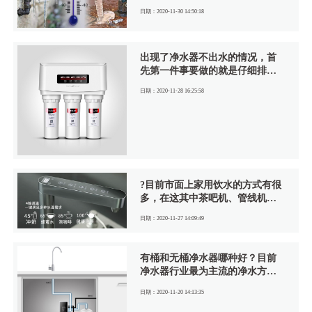
是我们，例如屋外的水管，一到
日期：2020-11-30 14:50:18
冬天就冻住，打开水龙头就不出
水了，家用净水器作为一款净水
设备亦是如此。所以冬天到来，
出现了净水器不出水的情况，首
我们应该如何保养净水器，防止
先第一件事要做的就是仔细排查
机器寿命受损。
找到原因，可以先从管道找问
日期：2020-11-28 16:25:58
题，如果管道出现了堵塞的情
况，也会出现不出水的问题，但
是经过检查没发现管道有问题，
那么就看看是否通了电源，很多
净水器在使用时是需要接通电
源，才能正常工作。
?目前市面上家用饮水的方式有很
多，在这其中茶吧机、管线机、
净水器、热饮机等等饮水方式逐
日期：2020-11-27 14:09:49
渐新起，那么这些安装了净水器
后配什么才能喝上一口热水呢？
有桶和无桶净水器哪种好？目前
净水器行业最为主流的净水方式
有两种，一种是超滤机，另一种
日期：2020-11-20 14:13:35
是RO反渗透净水器，两种方式都
有各自的优点和缺点。