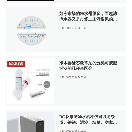
芯、活性炭滤芯、RO膜滤芯、逆
止阀、高低压开关等，如今市场
上已经出现大流量无桶出水的RO
如今市场的净水器很多，而超滤
纯水机，无需压力桶。
净水器又是市场上主流常见的产
品，那么超滤净水器的过滤原理
日期：2020-03-21 08:33:40
是什么？它有的优点和缺点又是
哪些？
净水器滤芯最常见的分类可按照
过滤的孔径来区分
日期：2020-03-20 08:50:46
RO反渗透净水机不仅可以将杂
质、铁锈、泥沙、细菌、病毒净
化掉，还可以将对人体有害的放
日期：2020-03-19 14:56:09