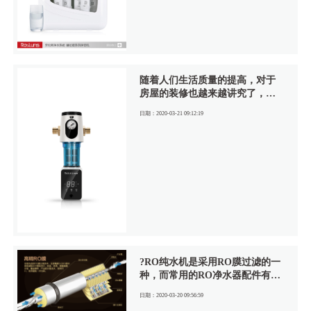
市场，消费者在选购的时候大多
数关注的是哪个净水器的牌子
好，在选购了净水器之后，对于
净水器日常的维护确缺少关心，
其实不然，家用净水器作为一款
小型维护性家电，日常的保养也
随着人们生活质量的提高，对于
是十分重要的，这样才能确保净
房屋的装修也越来越讲究了，房
水器长期有效的工作。
屋的第一步装修就是管道安装，
日期：2020-03-21 09:12:19
而管道的安装必不可少的就是前
置过滤器，前置过滤器也被称为
水路保护神器，是全屋净水的第
一道防线。
?RO纯水机是采用RO膜过滤的一
种，而常用的RO净水器配件有水
龙头、压力桶、水管、接头（球
日期：2020-03-20 09:56:59
阀）、机壳、增压泵、PP棉滤