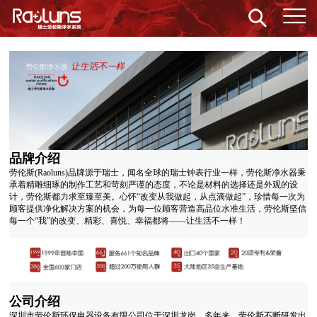
品牌介绍
劳伦斯(Raoluns)品牌源于瑞士，闻名全球的瑞士钟表行业一样，劳伦斯净水器秉
承着精雕细琢的制作工艺和苛刻严谨的态度，不论是材料的选择还是外观的设
计，劳伦斯都力求至臻至美。心怀“改变从我做起，从点滴做起”，珍惜每一次为
顾客提供净化解决方案的机会，为每一位顾客营造高品位水准生活，劳伦斯坚信
每一个“我”的改变、精彩、喜悦、幸福都将——让生活不一样！
公司介绍
深圳市劳伦斯环保电器设备有限公司位于深圳龙岗，多年来，劳伦斯不断研发出