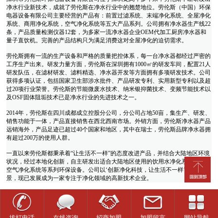
净水行业新技术，成就了劳伦斯在净水行业中的翘楚地位。劳伦斯（中国）环保
电器设备有限公司主要经营的产品有：前置过滤系统、末端净化系统、全屋净化
系统、商用净化系统，空气净化系统等五大产品系列。公司拥有净水器生产线22
条，产品质量检测仪器12套，为多家一流净水器企业OEM代加工厨房净水器和
量子直饮机。完善的产品结构只为满足消费这对全屋净化的迫切需求。
劳伦斯拥有一流的生产设备和严格的质量把控体系，每一台净水器都经过严密的
工序生产出来。研发力量方面，劳伦斯在深圳拥有1000㎡的研发车间，配置21人
研发队伍，在滤材研发、滤料精选、净水器开发等方面拥有多项研发技术。公司
获得多项认证，包括国家卫生部涉水批件、产品研发专利、实用新型专利以及超
过20项行业荣誉。劳伦斯的节能微废水技术、纳米银抑菌技术、变频节能技术以
及OSF固体阻垢技术已是净水行业的先进技术之一。
2014年，劳伦斯在四川成都成立控股分公司，分公司占地50亩，集生产、研发、
销售功能于一体，产品直接销售在西北西南市场。外销方面，劳伦斯净水器产品
远销海外，产品足迹已超过40个国家和地区，其中在瑞士，劳伦斯品牌净水器拥
有超过200万的使用人群。
一直以来劳伦斯都秉承着“让生活不一样”的态度改进产品，并结合大陆地区环境
状况，经过本地化创新，自主研发出适合大陆地区使用的饮用水净化系统、室内
空气净化系统等系列环保设备。公司以‘创新净化科技，让生活不一样’为企业愿
景，现已发展成为一家专注于净化领域的高新技术企业。
拔打电话
在线咨询
招商加盟
加盟留言
网站导航