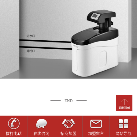
END
拔打电话
在线咨询
招商加盟
加盟留言
网站导航
0.469637s