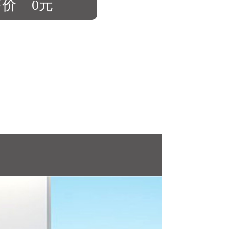
售价
0元