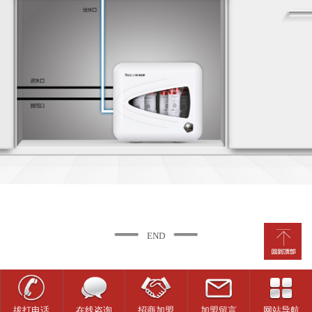
END
拔打电话
在线咨询
招商加盟
加盟留言
网站导航
0.482498s